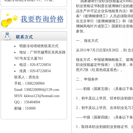
· 明新冷却塔(冷却塔PVC、PP填..
国家建材行业职业技能鉴定036站
职业资格证书制度在玻璃钢行业的建立
品生产许可证企业实地核查办法》第3
条“《玻璃钢缠绕工》人员必须取得国家
在北京举行《玻璃钢缠绕工》和《玻
璃钢风电叶片成型工》国家职业资格
参加。
一 、报名方式
明新冷却塔销售联系方式
从2011年7月25日至8月28日 ，
地址：广州市越秀区东风东路
767号东宝大厦703
报名方式：申报玻璃钢检验工、玻璃
电话：020-87226854
职业技能鉴定申报表》（见附表，本
照片2张（红底色或蓝底色）。
传真：020-87226854
联系人：房先生
二 、申报条件
手机：13682260904
——初级（国家五级）（具备以下
Email:
13682260904@139.com
MSN:
kkleon123@hotmail.com
1．初中及以上学历、经本职业初级
QQ： 156404094
2．初中及以上学历、在本职业见习
邮编：510000
——中级（国家四级）（具备以下
1．取得本职业初级职业资格证书、