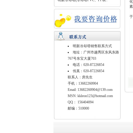
· 明新冷却塔(冷却塔PVC、PP填..
化
紊
此
于
产
明新冷却塔销售联系方式
地址：广州市越秀区东风东路
767号东宝大厦703
电话：020-87226854
传真：020-87226854
联系人：房先生
手机：13682260904
Email:
13682260904@139.com
MSN:
kkleon123@hotmail.com
QQ： 156404094
邮编：510000